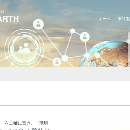
会社
RTH
ホーム
会社案
。
心」を主軸に置き、「環境
心にいいもの」を探求しな